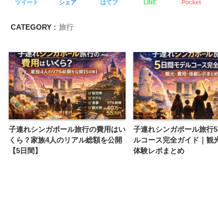
ツイート
シェア
はてブ
LINE
Pocket
CATEGORY :
旅行
子連れシンガポール旅行の費用はい
子連れシンガポール旅行
くら？家族4人のリアル総額を公開
ルコース完全ガイド｜観
【5日間】
体験レポまとめ