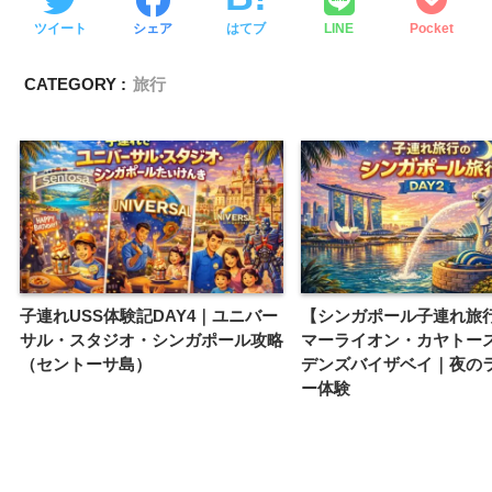
ツイート
シェア
はてブ
LINE
Pocket
CATEGORY :
旅行
子連れUSS体験記DAY4｜ユニバー
【シンガポール子連れ旅行
サル・スタジオ・シンガポール攻略
マーライオン・カヤトー
（セントーサ島）
デンズバイザベイ｜夜の
ー体験