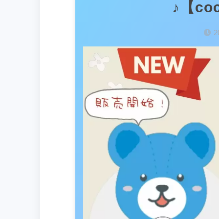
♪【co
2