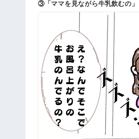
③「ママを見ながら牛乳飲むの」